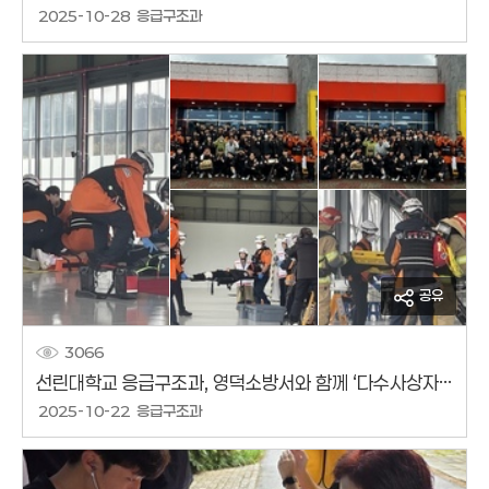
작성날짜
2025-10-28
응급구조과
작성자
공유
3066
선린대학교 응급구조과, 영덕소방서와 함께 ‘다수사상자 구급대응훈련’ 참여
작성날짜
2025-10-22
응급구조과
작성자