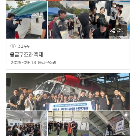
공유
3244
응급구조과 축제
작성날짜
2025-09-13
응급구조과
작성자