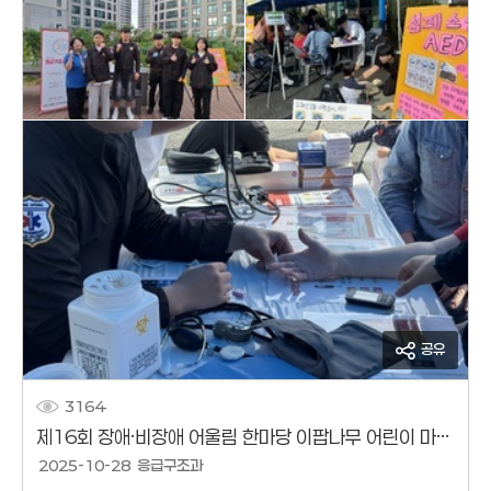
공유
3164
제16회 장애·비장애 어울림 한마당 이팝나무 어린이 마을축제 & 가을정원 페스티벌
작성날짜
2025-10-28
응급구조과
작성자