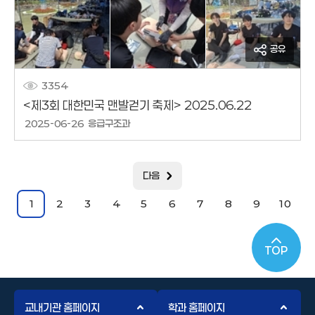
공유
3354
<제3회 대한민국 맨발걷기 축제> 2025.06.22
작성날짜
2025-06-26
응급구조과
작성자
다음
1
2
3
4
5
6
7
8
9
10
TOP
교내기관 홈페이지
학과 홈페이지