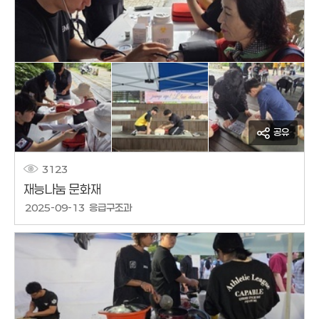
공유
3123
재능나눔 문화재
작성날짜
2025-09-13
응급구조과
작성자