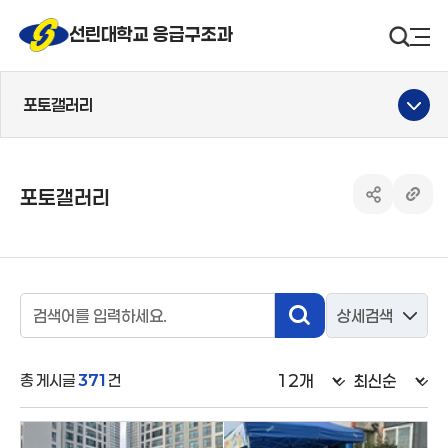
선린대 로고
선린대학교 응급구조과
검색영
사
포토갤러리
포토갤러리
공유하기 열
링크 
검색영역
상세검색
검색
검색어입력
총 게시글
371
건