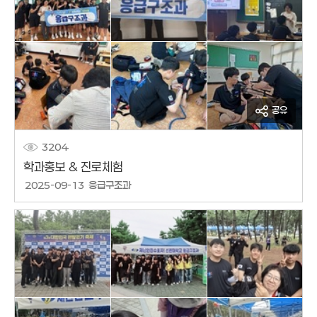
공유
3204
학과홍보 & 진로체험
작성날짜
2025-09-13
응급구조과
작성자