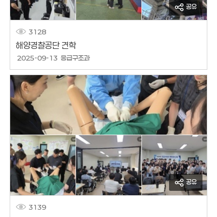
공유
3128
해양경찰공단 견학
작성날짜
2025-09-13
응급구조과
작성자
공유
3139