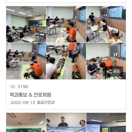
공유
3190
학과홍보 & 진로체험
작성날짜
2025-09-13
응급구조과
작성자