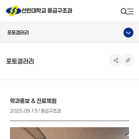
선린대 로고
선린대학교 응급구조과
검색영
사
포토갤러리
포토갤러리
공유하기 열
링크 
학과홍보 & 진로체험
2025.09.13 / 응급구조과