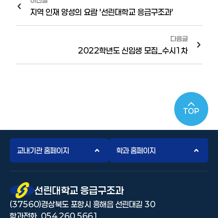
이전글
지역 인재 양성의 요람 '선린대학교 응급구조과'
다음글
2022학년도 신입생 모집_수시1차
TOP
교내기관 홈페이지
학과 홈페이지
선린대 로고
선린대학교 응급구조과
(37560)경상북도 포항시 흥해읍 선린대길 30
학과전화. 054.260.5661