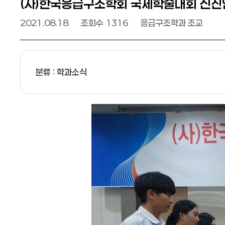
(사)한국응급구조학회 국제학술대회 신진
날짜
2021.08.18
조회수
1316
응급구조학과 조교
분류 : 학과소식