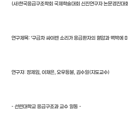
(사)한국응급구조학회 국제학술대회 신진연구자 논문경진대회
연구제목: '구급차 싸이렌 소리가 응급환자의 혈압과 맥박에 미
연구자: 정제임, 이채은, 오우등불, 김수일(지도교수)
- 선린대학교 응급구조과 교수 일동 -