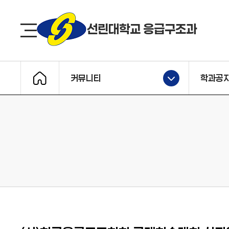
선린대 로고
선린대학교 응급구조과
사이트맵
커뮤니티
학과공
메인으로