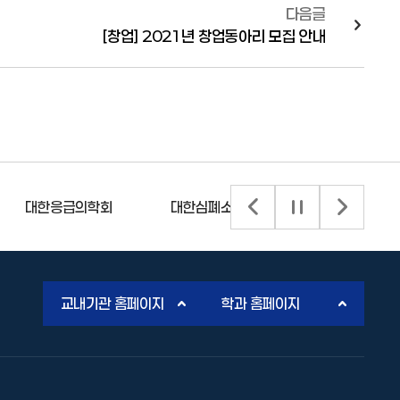
다음글
[창업] 2021년 창업동아리 모집 안내
대한응급의학회
대한심폐소생협회
한국보건의
배너 이전 슬라이드
배너 슬라이드 정
배너 다음
교내기관 홈페이지
학과 홈페이지