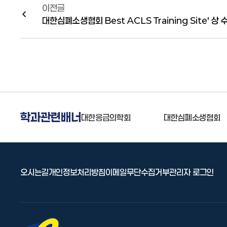
이전글
대한심폐소생협회 Best ACLS Training Site' 상 
학과관련배너
응급구조사협회
대한응급의학회
대한심폐소생협회
오시는길
개인정보처리방침
이메일무단수집거부
관리자 로그인
선린대 로고