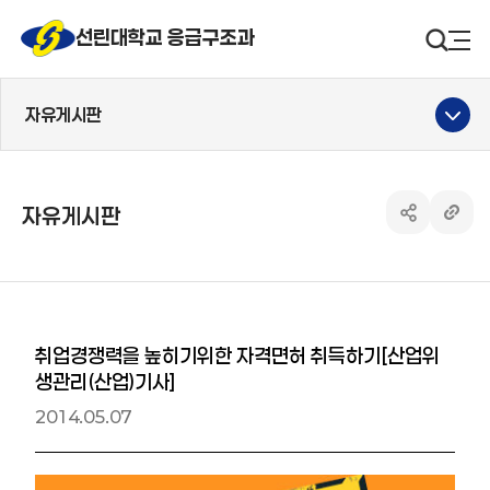
선린대 로고
선린대학교 응급구조과
검색영
사
자유게시판
자유게시판
공유하기 열
링크 
취업경쟁력을 높히기위한 자격면허 취득하기[산업위
생관리(산업)기사]
2014.05.07